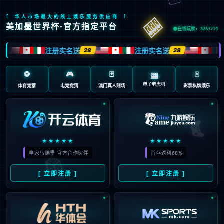
页面错误！请稍后再试～
V5.0.9
{ 十年磨一剑-为API开发设计的高性能框架 }