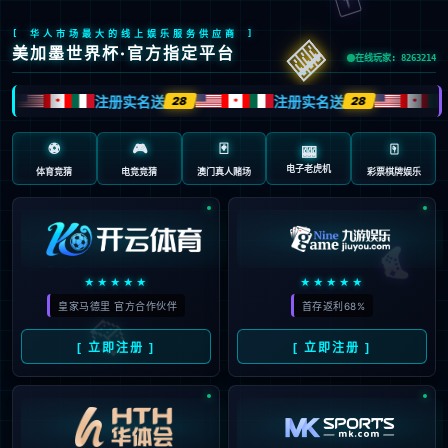
页面错误！请稍后再试～
V5.0.9
{ 十年磨一剑-为API开发设计的高性能框架 }